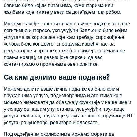
бавимо било којим питањима, коментарима или
жалбама које имате у вези са догађајем или робом.
Можемо такође користити ваше личне податке за наше
легитимне интересе, укључујући бављење било којим
услугама за кориснике које вам требају, спровођење
услова било ког другог споразума између нас, за
регулаторне и правне сврхе (на пример, спречавање
прања новца), за ревизијске сврхе и да вас
контактирамо о променама ове политике.
Са ким делимо ваше податке?
Можемо делити ваше личне податке са било којим
пружаоцима услуга, подизвођачима и агентима које
можемо именовати да обављају функције у наше име и
у складу са нашим упутствима, укључујући пружаоце
услуга плаћања, пружаоце услуга е-поште, пружаоце ИТ
услуга, рачуновође, ревизоре и адвокате.
Под одређеним околностима можемо морати да