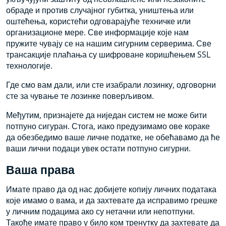
обраде и против случајног губитка, уништења или
оштећења, користећи одговарајуће техничке или
организационе мере. Све информације које нам
пружите чувају се на нашим сигурним серверима. Све
трансакције плаћања су шифроване коришћењем SSL
технологије.
Где смо вам дали, или сте изабрали лозинку, одговорни
сте за чување те лозинке поверљивом.
Међутим, признајете да ниједан систем не може бити
потпуно сигуран. Стога, иако предузимамо ове кораке
да обезбедимо ваше личне податке, не обећавамо да ће
ваши лични подаци увек остати потпуно сигурни.
Ваша права
Имате право да од нас добијете копију личних података
које имамо о вама, и да захтевате да исправимо грешке
у личним подацима ако су нетачни или непотпуни.
Такође имате право у било ком тренутку да захтевате да