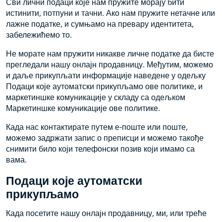
Сви лични подаци које нам пружите морају бити
истинити, потпуни и тачни. Ако нам пружите нетачне или
лажне податке, и сумњамо на превару идентитета,
забележићемо то.
Не морате нам пружити никакве личне податке да бисте
прегледали нашу онлајн продавницу. Међутим, можемо
и даље прикупљати информације наведене у одељку
Подаци које аутоматски прикупљамо ове политике, и
маркетиншке комуникације у складу са одељком
Маркетиншке комуникације ове политике.
Када нас контактирате путем е-поште или поште,
можемо задржати запис о преписци и можемо такође
снимити било који телефонски позив који имамо са
вама.
Подаци које аутоматски
прикупљамо
Када посетите нашу онлајн продавницу, ми, или треће