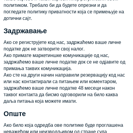
политиком. Требало би да будете опрезни и да
погледате политику приватности која се примењује на
дотични сајт.
Задржавање
Ако се региструјете код нас, задржаћемо ваше личне
податке док не затворите свој налог.
Ако примате маркетиншке комуникације од нас,
задржаћемо ваше личне податке док се не одјавите од
примања таквих комуникација.
Ако сте на други начин направили резервацију код нас
или нас контактирали са питањем или коментаром,
задржаћемо ваше личне податке 48 месеци након
таквог контакта да бисмо одговорили на било каква
даља питања која можете имати.
Опште
Ако било која одредба ове политике буде проглашена
неважећом или неизводљивом од стране суда