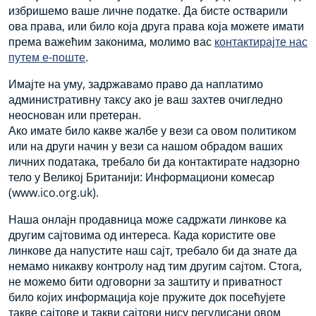
избришемо ваше личне податке. Да бисте остварили
ова права, или било која друга права која можете имати
према важећим законима, молимо вас
контактирајте нас
путем е-поште
.
Имајте на уму, задржавамо право да наплатимо
административну таксу ако је ваш захтев очигледно
неоснован или претеран.
Ако имате било какве жалбе у вези са овом политиком
или на други начин у вези са нашом обрадом ваших
личних података, требало би да контактирате надзорно
тело у Великој Британији: Информациони комесар
(www.ico.org.uk).
Наша онлајн продавница може садржати линкове ка
другим сајтовима од интереса. Када користите ове
линкове да напустите наш сајт, требало би да знате да
немамо никакву контролу над тим другим сајтом. Стога,
не можемо бити одговорни за заштиту и приватност
било којих информација које пружите док посећујете
такве сајтове и такви сајтови нису регулисани овом