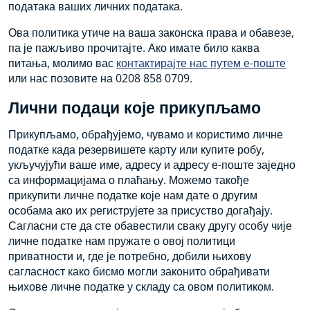
података ваших личних података.
Ова политика утиче на ваша законска права и обавезе,
па је пажљиво прочитајте. Ако имате било каква
питања, молимо вас
контактирајте нас путем е-поште
или нас позовите на 0208 858 0709.
Лични подаци које прикупљамо
Прикупљамо, обрађујемо, чувамо и користимо личне
податке када резервишете карту или купите робу,
укључујући ваше име, адресу и адресу е-поште заједно
са информацијама о плаћању. Можемо такође
прикупити личне податке које нам дате о другим
особама ако их региструјете за присуство догађају.
Сагласни сте да сте обавестили сваку другу особу чије
личне податке нам пружате о овој политици
приватности и, где је потребно, добили њихову
сагласност како бисмо могли законито обрађивати
њихове личне податке у складу са овом политиком.