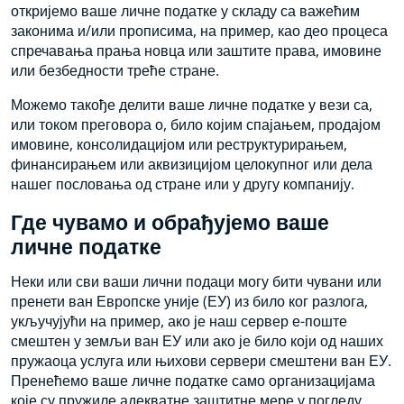
откријемо ваше личне податке у складу са важећим
законима и/или прописима, на пример, као део процеса
спречавања прања новца или заштите права, имовине
или безбедности треће стране.
Можемо такође делити ваше личне податке у вези са,
или током преговора о, било којим спајањем, продајом
имовине, консолидацијом или реструктурирањем,
финансирањем или аквизицијом целокупног или дела
нашег пословања од стране или у другу компанију.
Где чувамо и обрађујемо ваше
личне податке
Неки или сви ваши лични подаци могу бити чувани или
пренети ван Европске уније (ЕУ) из било ког разлога,
укључујући на пример, ако је наш сервер е-поште
смештен у земљи ван ЕУ или ако је било који од наших
пружаоца услуга или њихови сервери смештени ван ЕУ.
Пренећемо ваше личне податке само организацијама
које су пружиле адекватне заштитне мере у погледу