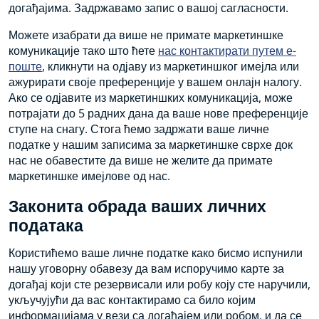
догађајима. Задржавамо запис о вашој сагласности.
Можете изабрати да више не примате маркетиншке
комуникације тако што ћете
нас контактирати путем е-
поште
, кликнути на одјаву из маркетиншког имејла или
ажурирати своје преференције у вашем онлајн налогу.
Ако се одјавите из маркетиншких комуникација, може
потрајати до 5 радних дана да ваше нове преференције
ступе на снагу. Стога ћемо задржати ваше личне
податке у нашим записима за маркетиншке сврхе док
нас не обавестите да више не желите да примате
маркетиншке имејлове од нас.
Законита обрада ваших личних
података
Користићемо ваше личне податке како бисмо испунили
нашу уговорну обавезу да вам испоручимо карте за
догађај који сте резервисали или робу коју сте наручили,
укључујући да вас контактирамо са било којим
информацијама у вези са догађајем или робом, и да се