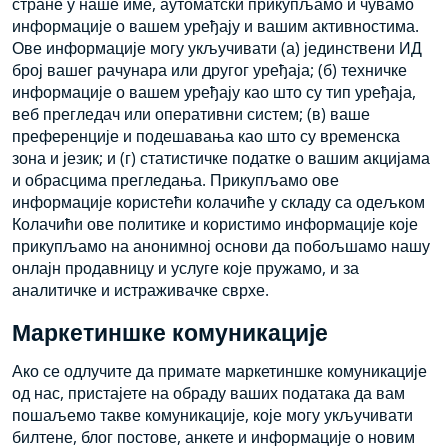
стране у наше име, аутоматски прикупљамо и чувамо
информације о вашем уређају и вашим активностима.
Ове информације могу укључивати (а) јединствени ИД
број вашег рачунара или другог уређаја; (б) техничке
информације о вашем уређају као што су тип уређаја,
веб прегледач или оперативни систем; (в) ваше
преференције и подешавања као што су временска
зона и језик; и (г) статистичке податке о вашим акцијама
и обрасцима прегледања. Прикупљамо ове
информације користећи колачиће у складу са одељком
Колачићи ове политике и користимо информације које
прикупљамо на анонимној основи да побољшамо нашу
онлајн продавницу и услуге које пружамо, и за
аналитичке и истраживачке сврхе.
Маркетиншке комуникације
Ако се одлучите да примате маркетиншке комуникације
од нас, пристајете на обраду ваших података да вам
пошаљемо такве комуникације, које могу укључивати
билтене, блог постове, анкете и информације о новим