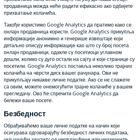
продавница можда неће радити ефикасно ако одбијете
прихватање колачића.
Такође користимо Google Analytics да пратимо како се
онлајн продавница користи. Google Analytics прикупља
информације анонимно и генерише извештаје који
детаљно описују информације као што су број посета
онлајн продавници, одакле су посетиоци углавном
дошли, колико су дуго остали на сајту и које странице су
посетили. Google Analytics поставља неколико трајних
колачића на чврсти диск вашег рачунара. Ови не
прикупљају никакве личне податке. Ако се не слажете
са овим, можете онемогућити трајне колачиће у вашем
прегледачу. Ово ће спречити Google Analytics да
бележи ваше посете.
Безбедност
Обрађиваћемо ваше личне податке на начин који
осигурава одговарајућу безбедност личних података,
укључујући заштиту од неовлашћене или незаконите