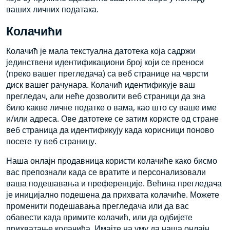
ваших личних података.
Колачићи
Колачић је мала текстуална датотека која садржи
јединствени идентификациони број који се преноси
(преко вашег прегледача) са веб странице на чврсти
диск вашег рачунара. Колачић идентификује ваш
прегледач, али неће дозволити веб страници да зна
било какве личне податке о вама, као што су ваше име
и/или адреса. Ове датотеке се затим користе од стране
веб страница да идентификују када корисници поново
посете ту веб страницу.
Наша онлајн продавница користи колачиће како бисмо
вас препознали када се вратите и персонализовали
ваша подешавања и преференције. Већина прегледача
је иницијално подешена да прихвата колачиће. Можете
променити подешавања прегледача или да вас
обавести када примите колачић, или да одбијете
прихватање колачића. Имајте на уму да наша онлајн