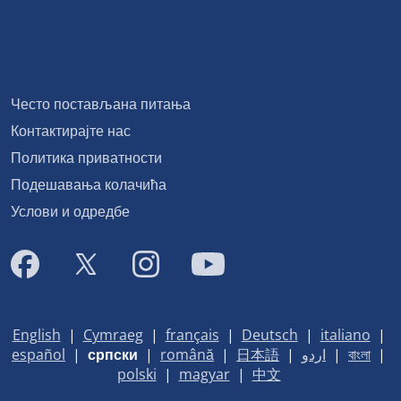
Често постављана питања
Контактирајте нас
Политика приватности
Подешавања колачића
Услови и одредбе
English
|
Cymraeg
|
français
|
Deutsch
|
italiano
|
español
|
српски
|
română
|
日本語
|
اردو
|
বাংলা
|
polski
|
magyar
|
中文