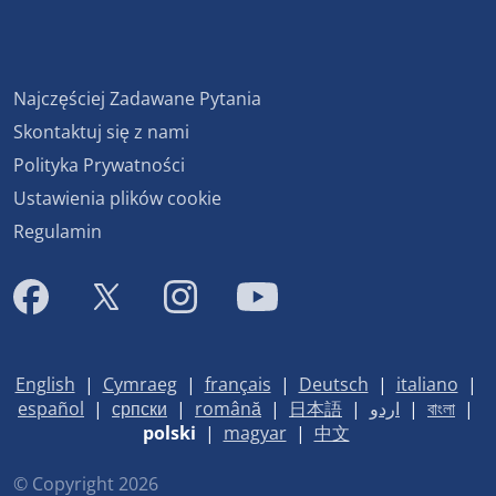
Najczęściej Zadawane Pytania
Skontaktuj się z nami
Polityka Prywatności
Ustawienia plików cookie
Regulamin
English
|
Cymraeg
|
français
|
Deutsch
|
italiano
|
español
|
српски
|
română
|
日本語
|
اردو
|
বাংলা
|
polski
|
magyar
|
中文
© Copyright 2026