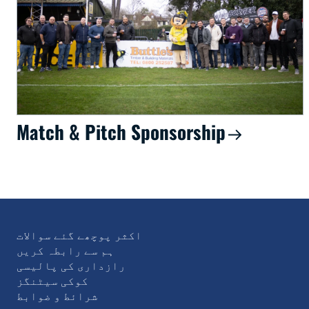
Match & Pitch Sponsorship
اکثر پوچھے گئے سوالات
ہم سے رابطہ کریں
رازداری کی پالیسی
کوکی سیٹنگز
شرائط و ضوابط