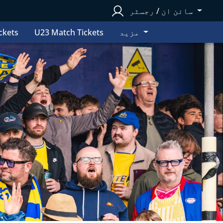
سائن ان / رجسٹر
مزید
U23 Match Tickets
ckets