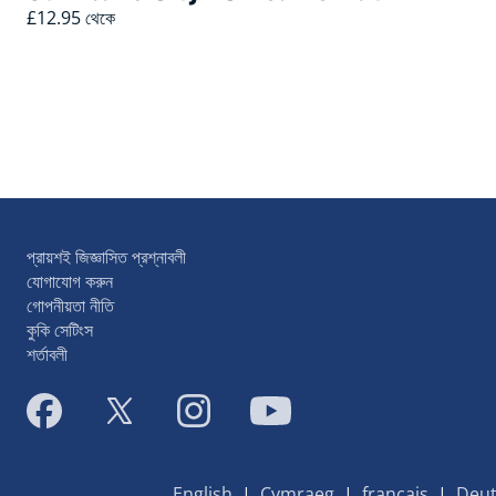
£12.95 থেকে
প্রায়শই জিজ্ঞাসিত প্রশ্নাবলী
যোগাযোগ করুন
গোপনীয়তা নীতি
কুকি সেটিংস
শর্তাবলী
English
|
Cymraeg
|
français
|
Deut