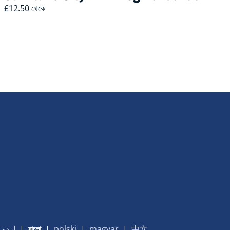
£12.50 থেকে
اردو
|
বাংলা
|
polski
|
magyar
|
中文