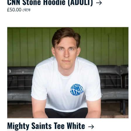
CNN Stone Hoodie (ADULT)
£50.00 থেকে
Mighty Saints Tee White