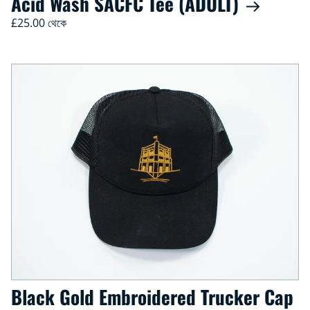
Acid Wash SACFC Tee (ADULT)
£25.00 থেকে
Black Gold Embroidered Trucker Cap