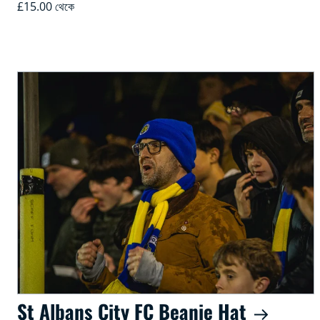
£15.00 থেকে
St Albans City FC Beanie Hat