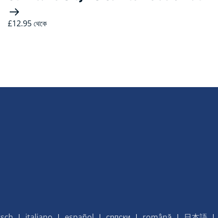
£12.95 থেকে
sch
|
italiano
|
español
|
српски
|
română
|
日本語
|