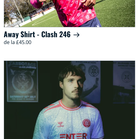
Away Shirt - Clash 246
de la £45.00