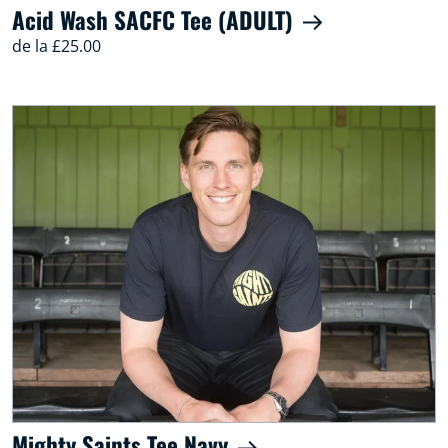
Acid Wash SACFC Tee (ADULT)
de la £25.00
Mighty Saints Tee Navy