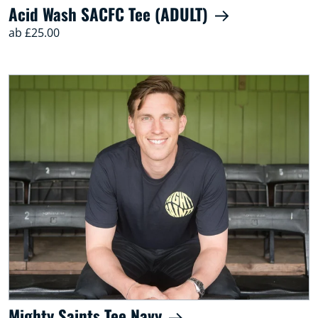
Acid Wash SACFC Tee (ADULT)
ab £25.00
Mighty Saints Tee Navy