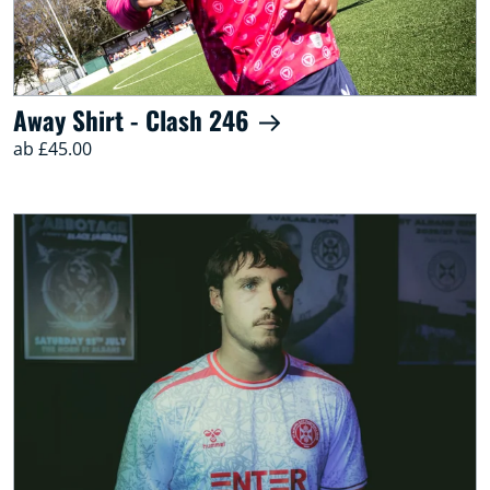
Away Shirt - Clash 246
ab £45.00