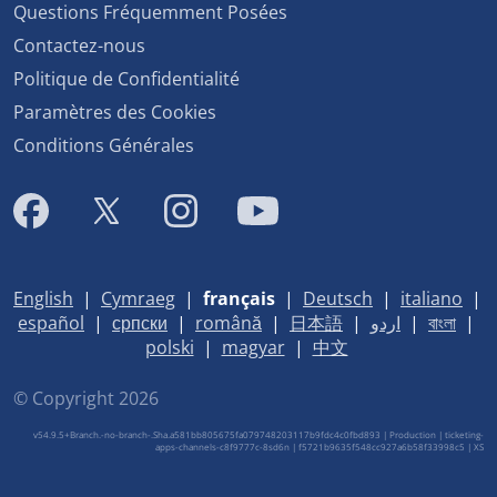
Questions Fréquemment Posées
Contactez-nous
Politique de Confidentialité
Paramètres des Cookies
Conditions Générales
English
|
Cymraeg
|
français
|
Deutsch
|
italiano
|
español
|
српски
|
română
|
日本語
|
اردو
|
বাংলা
|
polski
|
magyar
|
中文
© Copyright 2026
v54.9.5+Branch.-no-branch-.Sha.a581bb805675fa079748203117b9fdc4c0fbd893 | Production | ticketing-
apps-channels-c8f9777c-8sd6n | f5721b9635f548cc927a6b58f33998c5 |
XS