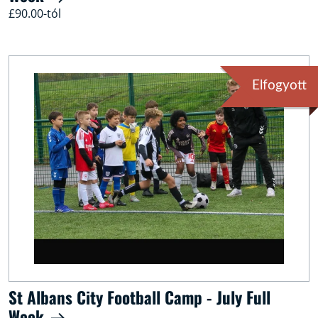
£90.00-tól
Elfogyott
St Albans City Football Camp - July Full
Week