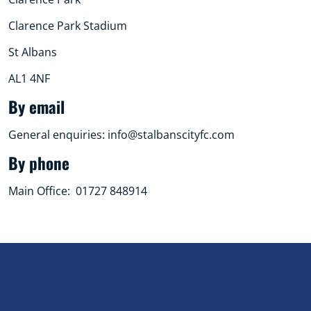
Clarence Park Stadium
St Albans
AL1 4NF
By email
General enquiries: info@stalbanscityfc.com
By phone
Main Office: 01727 848914