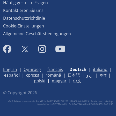
Häufig gestellte Fragen
Kontaktieren Sie uns
Datenschutzrichtlinie
Cookie-Einstellungen
Allgemeine Geschäftsbedingungen
English
|
Cymraeg
|
français
|
Deutsch
|
italiano
|
español
|
српски
|
română
|
日本語
|
اردو
|
বাংলা
|
polski
|
magyar
|
中文
© Copyright 2026
v54.9.5+Branch.-no-branch-.Sha.a581bb805675fa079748203117b9fdc4c0fbd893 | Production | ticketing-
apps-channels-c8f9777c-qdrkj | 5eda0ac7046f48de8e386a60357e2ca7 |
XS