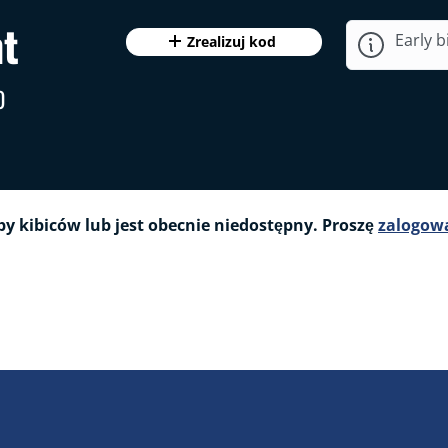
nt
Early b
Zrealizuj kod
0
zby kibiców lub jest obecnie niedostępny. Proszę
zalogowa