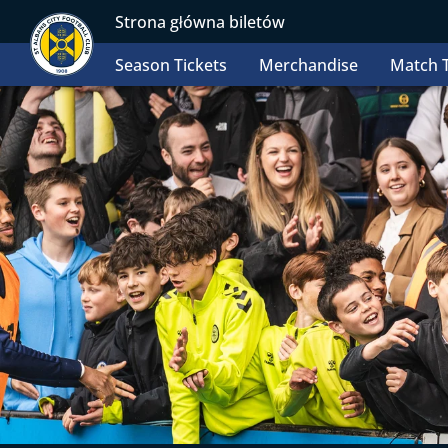
Strona główna biletów
Season Tickets
Merchandise
Match T