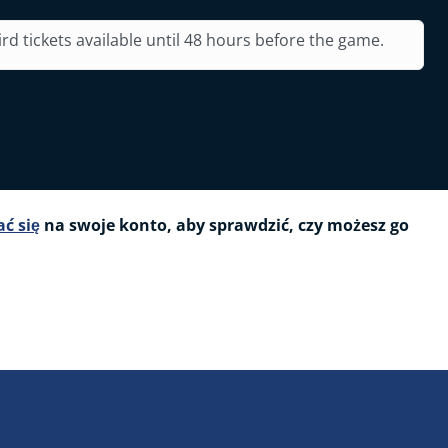
ird tickets available until 48 hours before the game.
ć się
na swoje konto, aby sprawdzić, czy możesz go