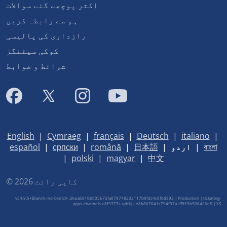
اکثر پوچھے گئے سوالات
ہم سے رابطہ کریں
رازداری کی پالیسی
کوکی سیٹنگز
شرائط و ضوابط
English
|
Cymraeg
|
français
|
Deutsch
|
italiano
|
বাংলা
|
اردو
|
日本語
|
română
|
српски
|
español
|
polski
|
magyar
|
中文
© کاپی رائٹ 2026
v54.9.5+Branch.-no-branch-.Sha.a581bb805675fa079748203117b9fdc4c0fbd893 | Production | ticketing-
apps-channels-c8f9777c-qdrkj | e8b807041c794f37a1ff859b506426e5 |
XS