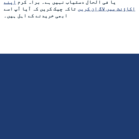
یا فی الحال دستیاب نہیں ہے۔ براہ کرم
اپنے
اکاؤنٹ میں لاگ ان کریں
تاکہ چیک کریں کہ آیا آپ اسے
ابھی خریدنے کے اہل ہیں۔