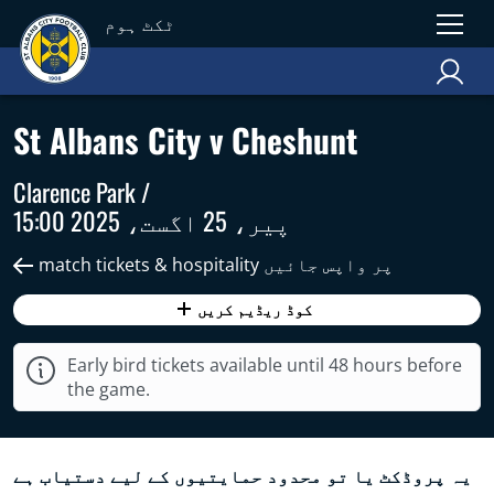
ٹکٹ ہوم
St Albans City v Cheshunt
Clarence Park /
پیر، 25 اگست، 2025 15:00
match tickets & hospitality پر واپس جائیں
کوڈ ریڈیم کریں
Early bird tickets available until 48 hours before
the game.
یہ پروڈکٹ یا تو محدود حمایتیوں کے لیے دستیاب ہے