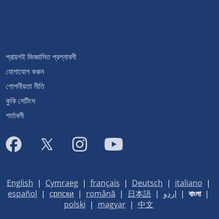
প্রায়শই জিজ্ঞাসিত প্রশ্নাবলী
যোগাযোগ করুন
গোপনীয়তা নীতি
কুকি সেটিংস
শর্তাবলী
English
|
Cymraeg
|
français
|
Deutsch
|
italiano
|
español
|
српски
|
română
|
日本語
|
اردو
|
বাংলা
|
polski
|
magyar
|
中文