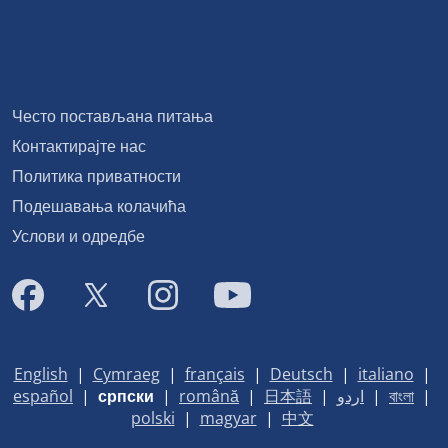
Често постављана питања
Контактирајте нас
Политика приватности
Подешавања колачића
Услови и одредбе
English
|
Cymraeg
|
français
|
Deutsch
|
italiano
|
español
|
српски
|
română
|
日本語
|
اردو
|
বাংলা
|
polski
|
magyar
|
中文