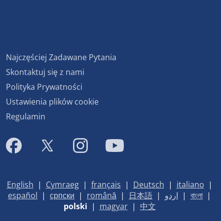
Najczęściej Zadawane Pytania
Skontaktuj się z nami
Polityka Prywatności
Ustawienia plików cookie
Regulamin
English
|
Cymraeg
|
français
|
Deutsch
|
italiano
|
español
|
српски
|
română
|
日本語
|
اردو
|
বাংলা
|
polski
|
magyar
|
中文