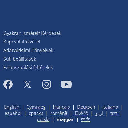
Gyakran Ismételt Kérdések
Kapcsolatfelvétel
Adatvédelmi irányelvek
Süti beállítások
Felhasználási feltételek
English
|
Cymraeg
|
français
|
Deutsch
|
italiano
|
español
|
српски
|
română
|
日本語
|
اردو
|
বাংলা
|
polski
|
magyar
|
中文